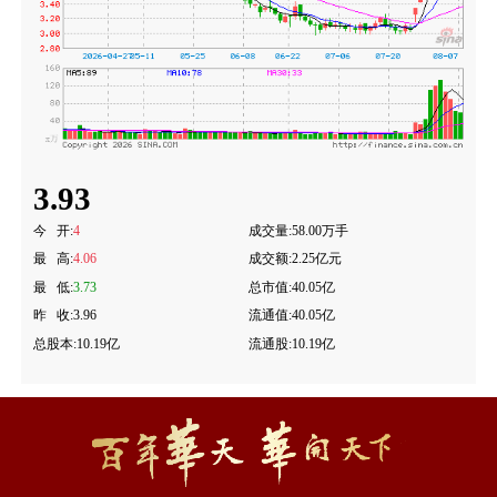
3.93
今 开:
4
成交量:
58.00万手
最 高:
4.06
成交额:
2.25亿元
最 低:
3.73
总市值:
40.05亿
昨 收:
3.96
流通值:
40.05亿
总股本:
10.19亿
流通股:
10.19亿