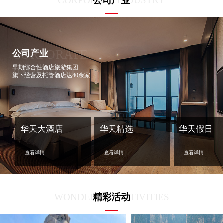
CORPORATE INDUSTRY
公司产业
CORPORATE
公司产业
INDUSTRY
早期综合性酒店旅游集团
旗下经营及托管酒店达40余家
华天大酒店
华天精选
华天假日
查看详情
查看详情
查看详情
WONDERFUL ACTIVITIES
精彩活动