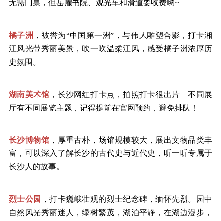
无需门票，但岳麓书院、观光车和滑道要收费哟
~
橘子洲
，被誉为
“中国第一洲”，与伟人雕塑合影，打卡湘
江风光带秀丽美景，吹一吹温柔江风，感受橘子洲浓厚历
史氛围。
湖南美术馆
，长沙网红打卡点，拍照打卡很出片！不同展
厅有不同展览主题，记得提前在官网预约，避免排队！
长沙博物馆
，厚重古朴，场馆规模较大，展出文物品类丰
富，可以深入了解长沙的古代史与近代史，听一听专属于
长沙人的故事。
烈士公园
，打卡巍峨壮观的烈士纪念碑，缅怀先烈。园中
自然风光秀丽迷人，绿树繁茂，湖泊平静，在湖边漫步，