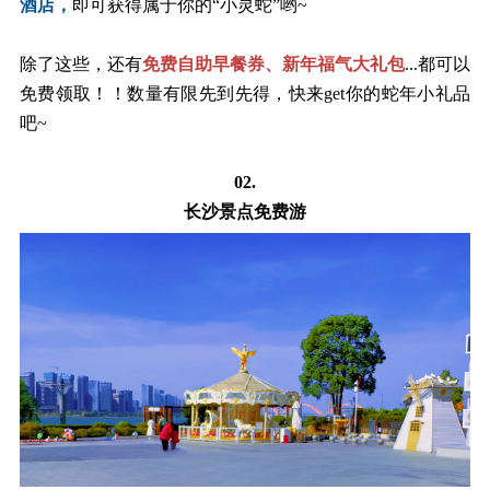
酒店，
即可获得属于你的
“小灵蛇”哟~
除了这些，还有
免费自助早餐券、新年福气大礼包
...都可以
免费领取！！数量有限先到先得
，快来
get你的蛇年小礼品
吧~
02.
长沙景点免费游