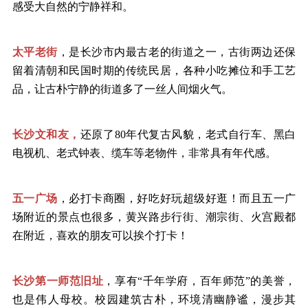
感受大自然的宁静祥和。
太平老街
，是长沙市内最古老的街道之一，古街两边还保
留着清朝和民国时期的传统民居，各种小吃摊位和手工艺
品，让古朴宁静的街道多了一丝人间烟火气。
长沙文和友，
还原了
80年代复古风貌，老式自行车、黑白
电视机、老式钟表、缆车等老物件，非常具有年代感。
五一广场
，必打卡商圈，好吃好玩超级好逛！而且五一广
场附近的景点也很多，黄兴路步行街、潮宗街、火宫殿都
在附近，喜欢的朋友可以挨个打卡！
长沙第一师范旧址
，享有
“千年学府，百年师范”的美誉，
也是伟人母校。校园建筑古朴，环境清幽静谧，漫步其