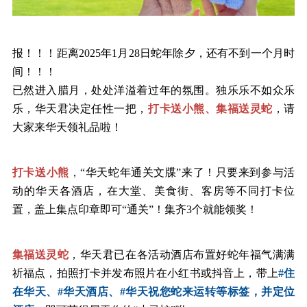
报！！！距离
2025年1月28日蛇年除夕，还有不到一个月时
间！！！
已然进入腊月，处处洋溢着过年的氛围。独乐乐不如众乐
乐，华天君决定任性一把，
打卡送小熊、集福送灵蛇
，请
大家来华天领礼品啦！
打卡送小熊
，
“
华天蛇年通关文牒
”来了！只要来到参与活
动的华天各酒店，在大堂、美食街、客房等不同打卡位
置，盖上集点印章即可“通关”！集齐3个就能领奖！
集福送灵蛇
，华天君已在各活动酒店布置好蛇年福气满满
祈福点，拍照打卡并发布照片在小红书或抖音上，带上
#住
在华天、#华天酒店、#华天祝您蛇来运转等标签，并定位