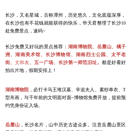
长沙，又名星城，古称潭州，历史悠久，文化底蕴深厚，
在长沙也有不花钱就能获得的快乐，华天君整理了长沙
10
处免费景点，速码~
长沙免费又好玩的景点推荐：
湖南博物院、岳麓山、橘子
洲、湖南美术馆、长沙博物馆、湖南烈士公园、太平老
街、
文和友
、五一广场、长沙第一师范旧址。
都是好看好
拍出片地，假期安排上！
湖南博物院
，必打卡马王堆汉墓、辛追夫人、素纱单衣、
T
型帛画，与千年前的文明面对面~博物馆免费开放，提前预
约凭身份证入场。
岳麓山
，长沙名片，山中历史古迹众多。注意岳麓山景区