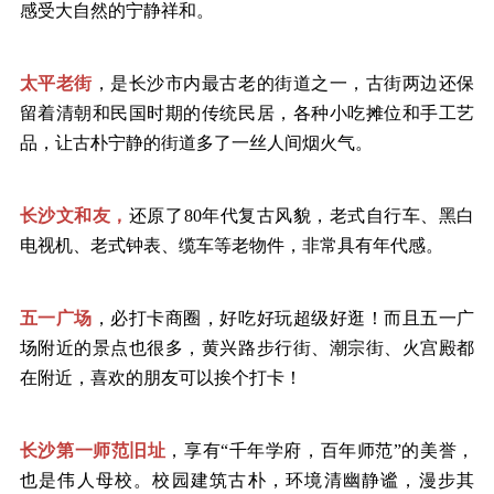
感受大自然的宁静祥和。
太平老街
，是长沙市内最古老的街道之一，古街两边还保
留着清朝和民国时期的传统民居，各种小吃摊位和手工艺
品，让古朴宁静的街道多了一丝人间烟火气。
长沙文和友，
还原了
80年代复古风貌，老式自行车、黑白
电视机、老式钟表、缆车等老物件，非常具有年代感。
五一广场
，必打卡商圈，好吃好玩超级好逛！而且五一广
场附近的景点也很多，黄兴路步行街、潮宗街、火宫殿都
在附近，喜欢的朋友可以挨个打卡！
长沙第一师范旧址
，享有
“千年学府，百年师范”的美誉，
也是伟人母校。校园建筑古朴，环境清幽静谧，漫步其