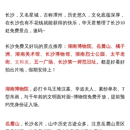
长沙，又名星城，古称潭州，历史悠久，文化底蕴深厚，
在长沙也有不花钱就能获得的快乐，华天君整理了长沙
10
处免费景点，速码~
长沙免费又好玩的景点推荐：
湖南博物院、岳麓山、橘子
洲、湖南美术馆、长沙博物馆、湖南烈士公园、太平老
街、
文和友
、五一广场、长沙第一师范旧址。
都是好看好
拍出片地，假期安排上！
湖南博物院
，必打卡马王堆汉墓、辛追夫人、素纱单衣、
T
型帛画，与千年前的文明面对面~博物馆免费开放，提前预
约凭身份证入场。
岳麓山
，长沙名片，山中历史古迹众多。注意岳麓山景区