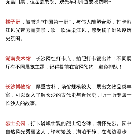
无需门票，但岳麓书院、观光车和滑道要收费哟
~
橘子洲
，被誉为
“中国第一洲”，与伟人雕塑合影，打卡湘
江风光带秀丽美景，吹一吹温柔江风，感受橘子洲浓厚历
史氛围。
湖南美术馆
，长沙网红打卡点，拍照打卡很出片！不同展
厅有不同展览主题，记得提前在官网预约，避免排队！
长沙博物馆
，厚重古朴，场馆规模较大，展出文物品类丰
富，可以深入了解长沙的古代史与近代史，听一听专属于
长沙人的故事。
烈士公园
，打卡巍峨壮观的烈士纪念碑，缅怀先烈。园中
自然风光秀丽迷人，绿树繁茂，湖泊平静，在湖边漫步，