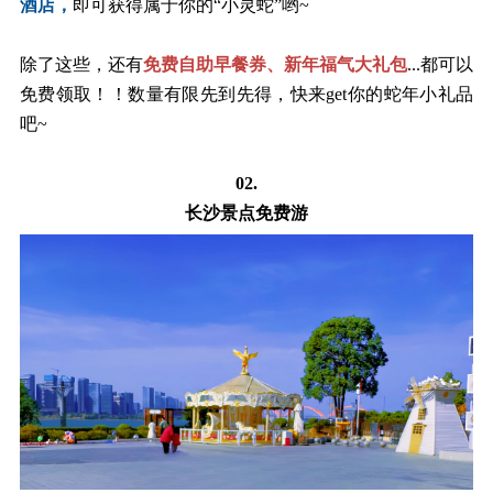
酒店，
即可获得属于你的
“小灵蛇”哟~
除了这些，还有
免费自助早餐券、新年福气大礼包
...都可以
免费领取！！数量有限先到先得
，快来
get你的蛇年小礼品
吧~
02.
长沙景点免费游