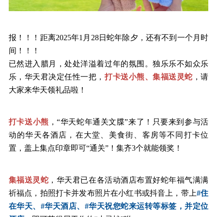
报！！！距离
2025年1月28日蛇年除夕，还有不到一个月时
间！！！
已然进入腊月，处处洋溢着过年的氛围。独乐乐不如众乐
乐，华天君决定任性一把，
打卡送小熊、集福送灵蛇
，请
大家来华天领礼品啦！
打卡送小熊
，
“
华天蛇年通关文牒
”来了！只要来到参与活
动的华天各酒店，在大堂、美食街、客房等不同打卡位
置，盖上集点印章即可“通关”！集齐3个就能领奖！
集福送灵蛇
，华天君已在各活动酒店布置好蛇年福气满满
祈福点，拍照打卡并发布照片在小红书或抖音上，带上
#住
在华天、#华天酒店、#华天祝您蛇来运转等标签，并定位