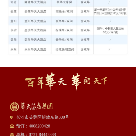
长沙市芙蓉区解放东路300号
预订：4008200428
总机：0731-84442888