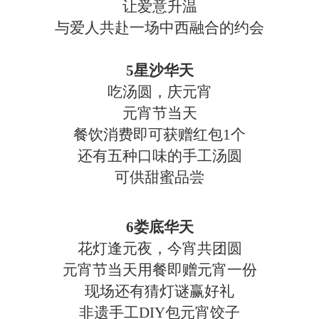
让爱意升温
与爱人共赴一场中西融合的约会
5星沙华天
吃汤圆，庆元宵
元宵节当天
餐饮消费即可获赠红包
1个
还有五种口味的手工汤圆
可供甜蜜品尝
6娄底华天
花灯逢元夜，今宵共团圆
元宵节当天用餐即赠元宵一份
现场还有猜灯谜赢好礼
非遗手工
DIY包元宵饺子