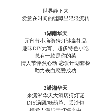
......
世界静下来
爱意在时间的缝隙里轻轻流转
1湖南华天
元宵节小庙街猜灯谜赢礼品
趣味
DIY元宵、超多特色小吃
总有一款是你的菜
情人节怦然心动
·恋爱计划套餐
助力表白恋爱成功
2潇湘华天
来潇湘华天大酒店猜灯谜
DIY汤圆/糖葫芦、丢沙包
携爱人漫步于灯海之中