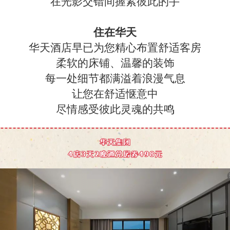
在光影交错间握紧彼此的手
住在华天
华天酒店早已为您精心布置舒适客房
柔软的床铺、温馨的装饰
每一处细节都满溢着浪漫气息
让您在舒适惬意中
尽情感受彼此灵魂的共鸣