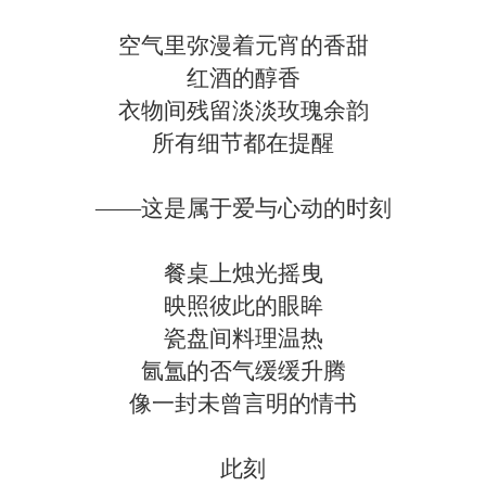
空气里弥漫着元宵的香甜
红酒的醇香
衣物间残留淡淡玫瑰余韵
所有细节都在提醒
——这是属于爱与心动的时刻
餐桌上烛光摇曳
映照彼此的眼眸
瓷盘间料理温热
氤氲的否气缓缓升腾
像一封未曾言明的情书
此刻