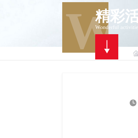
W
精彩
Wonderful activiti