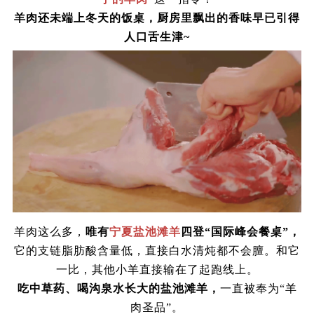
羊肉还未端上冬天的饭桌，厨房里飘出的香味早已引得
人口舌生津
~
羊肉这么多，
唯有
宁夏盐池滩羊
四登
“国际峰会餐桌”，
它的支链脂肪酸含量低，直接白水清炖都不会膻。和它
一比，其他小羊直接输在了起跑线上。
吃中草药、喝沟泉水长大的盐池滩羊，
一直被奉为
“羊
肉圣品”。