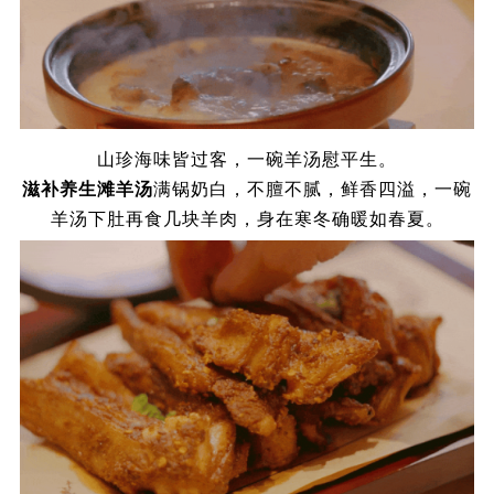
山珍海味皆过客，一碗羊汤慰平生。
滋补养生滩羊汤
满锅奶白，不膻不腻，鲜香四溢，一碗
羊汤下肚再食几块羊肉，身在寒冬确暖如春夏。