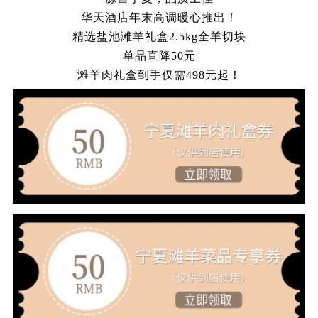
华天酒店年末高调暖心推出！
精选盐池滩羊礼盒
2.5kg全羊切块
单品直降
50元
滩羊肉礼盒到手仅需
498元起！