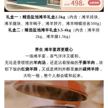
礼盒一：精选盐池滩羊礼盒
2.5kg
（内含：滩羊排块、
滩羊腿块、滩羊蝎子、滩羊脖片、滩羊蝴蝶排各
500g）
礼盒二：臻选盐池滩羊礼盒
3.5-4kg
（内含：滩羊排
2kg、滩羊腿1.5kg）
养生
滩羊宴席更暖心
一场滩羊宴，喜气洋洋又暖和。
无论是香喷喷的
羊肉汤
，还是沾着辣椒的
手撕羊肉
，浓
郁下饭的
红烧羊蹄，
又或是烤到外酥里嫩的
碳烤羊排
，
大吃一顿，整个人都会暖和起来。