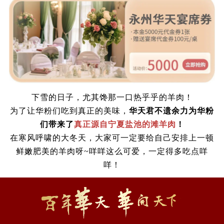
下雪的日子，尤其馋那一口热乎乎的羊肉！
为了让华粉们吃到真正的美味，
华天君不遗余力为华粉
们带来了
真正源自宁夏盐池的滩羊肉
！
在寒风呼啸的大冬天，大家可一定要给自己安排上一顿
鲜嫩肥美的羊肉呀
~咩咩这么可爱，一定得多吃点咩
咩！