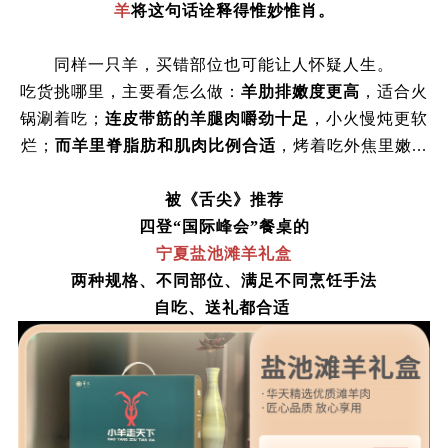
羊
将这句话诠释得惟妙惟肖。
同样一只羊，买错部位也可能让人怀疑人生。
吃货挑哪里，主要看怎么做：
羊肋排嫩度更高
，适合火
锅涮着吃；
连皮带筋的羊腿肉嚼劲十足
，小火慢炖更软
烂；
而羊里脊脂肪和肌肉比例合适
，烤着吃外焦里嫩
...
被《舌尖》推荐
四登
“国际峰会”餐桌的
宁夏盐池滩羊礼盒
两种规格、不同部位、满足不同烹饪手法
自吃、送礼都合适