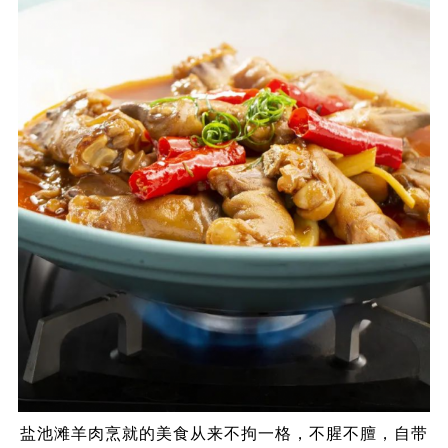
盐池滩羊肉烹就的美食从来不拘一格，不腥不膻，自带