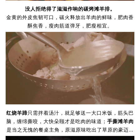
没人拒绝得了滋滋作响的碳烤滩羊排。
金黄的外皮焦韧可口，碳火释放出羊肉的鲜味，肥肉香
酥焦香，瘦肉筋道弹牙，肥瘦相宜。
红烧羊蹄
只需拌着汤汁，就足够送一大口米饭，筋头巴
脑，缠绵撕咬，大快朵颐才是吃肉的味道；
手撕滩羊肉
是当之无愧的餐桌主角，原滋原味吃出了草原的豪迈
...