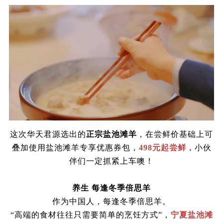
这次华天君源选出的
正宗盐池滩羊
，在尝鲜价基础上可
叠加使用盐池滩羊专享优惠券包，
498元起尝鲜，
小伙
伴们一定抓紧上车噢！
养生
每逢冬季倍思羊
作为中国人，每逢冬季倍思羊。
“高端的食材往往只需要简单的烹饪方式”，
宁夏盐池滩